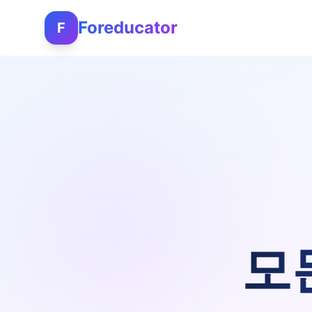
Foreducator
F
모