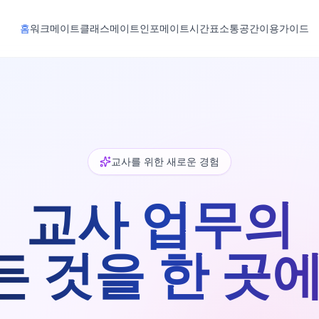
홈
워크메이트
클래스메이트
인포메이트
시간표
소통공간
이용가이드
교사를 위한 새로운 경험
교사 업무의
든 것을 한 곳에