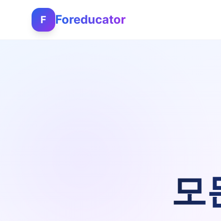
Foreducator
F
모