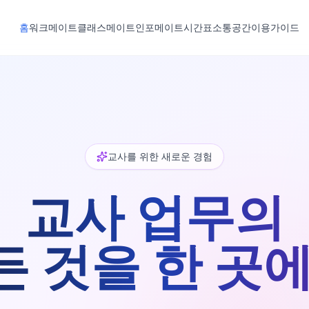
홈
워크메이트
클래스메이트
인포메이트
시간표
소통공간
이용가이드
교사를 위한 새로운 경험
교사 업무의
든 것을 한 곳에