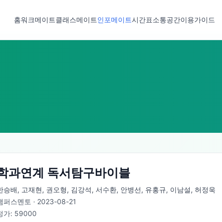
홈
워크메이트
클래스메이트
인포메이트
시간표
소통공간
이용가이드
학과연계 독서탐구바이블
한승배, 고재현, 권오형, 김강석, 서수환, 안병선, 유홍규, 이남설, 허정욱
캠퍼스멘토
·
2023-08-21
정가:
59000