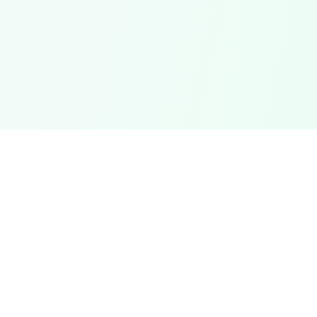
Foreducator
F