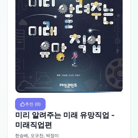
추천
(
0
)
미리 알려주는 미래 유망직업 -
미래직업편
한승배, 오규찬, 박정미