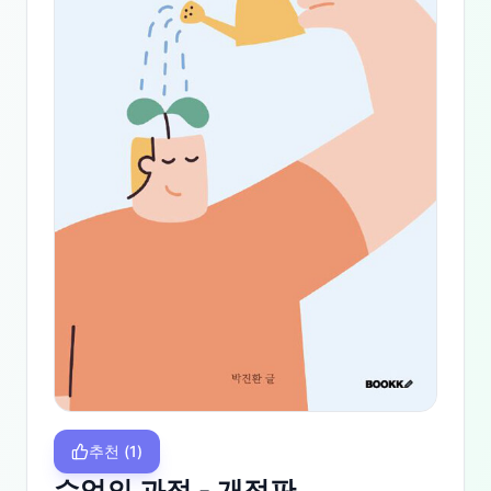
추천
(
1
)
수업의 과정 - 개정판