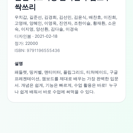
싹쓰리
우치갑, 길준선, 김경희, 김선민, 김윤식, 배찬효, 이진희,
고영애, 양혜인, 이영옥, 진연자, 조한이슬, 황재환, 소은
숙, 이지영, 양선환, 김다솔, 이경숙
디자인봄
·
2021-02-18
정가:
22000
ISBN:
9791196555436
설명
패들렛, 띵커벨, 맨티미터, 플립그리드, 티처메이드, 구글 
프레젠테이션, 잼보드를 제대로 배우는 가장 완벽한 입문
서. 개념은 쉽게, 기능은 빠르게, 수업 활용은 바로!  누구
나 쉽게 배워서 바로 수업에 써먹을 수 있다.