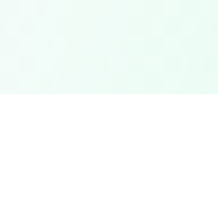
Foreducator
F