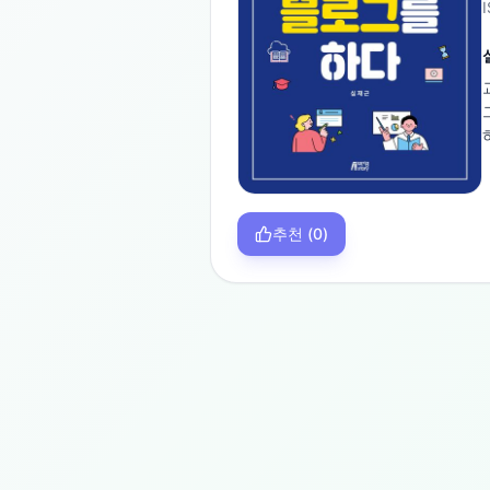
추천
(
0
)