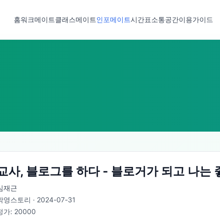
홈
워크메이트
클래스메이트
인포메이트
시간표
소통공간
이용가이드
교사, 블로그를 하다 - 블로거가 되고 나는
심재근
박영스토리
·
2024-07-31
정가:
20000