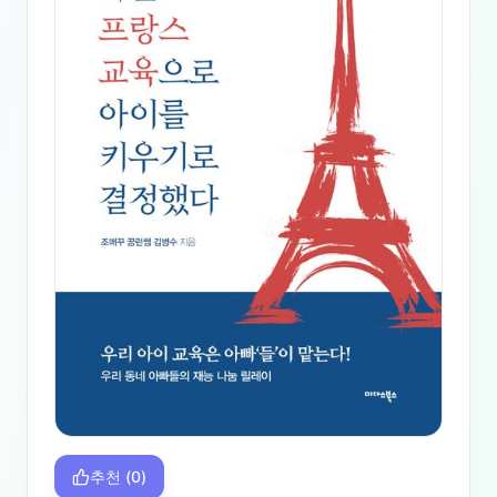
추천
(
0
)