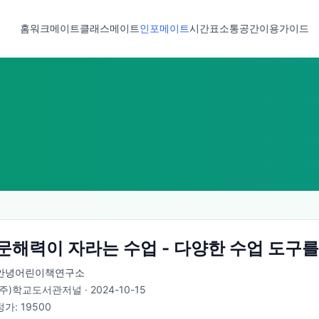
홈
워크메이트
클래스메이트
인포메이트
시간표
소통공간
이용가이드
문해력이 자라는 수업 - 다양한 수업 도구를
안녕어린이책연구소
(주)학교도서관저널
·
2024-10-15
정가:
19500