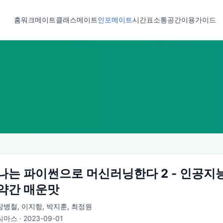
홈
워크메이트
클래스메이트
인포메이트
시간표
소통공간
이용가이드
나는 파이썬으로 머신러닝한다 2 - 인공지
약간 매운맛
장병철, 이지항, 박지훈, 최정원
씨마스
·
2023-09-01