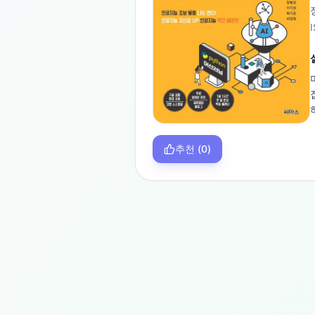
추천
(
0
)