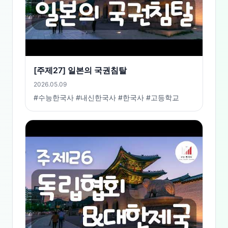
[주제27] 일본의 국권침탈
2026.05.09
#수능한국사 #내신한국사 #한국사 #고등학교