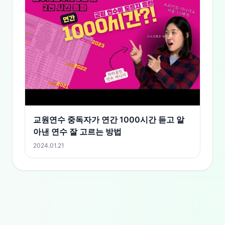
https://www.teacherville.co.kr/trainapply/courseDetail.edu
courseSeq=O1002143&searchSeq=8119197&division
교원연수 중독자가 연간 1000시간 듣고 알
아낸 연수 잘 고르는 방법
2024.01.21