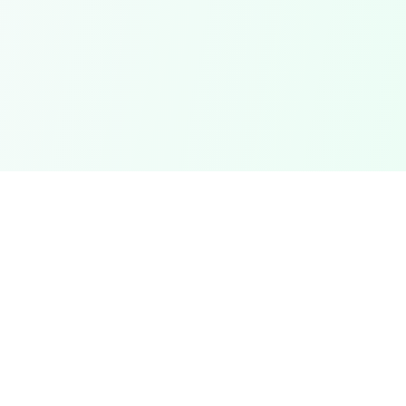
Foreducator
F