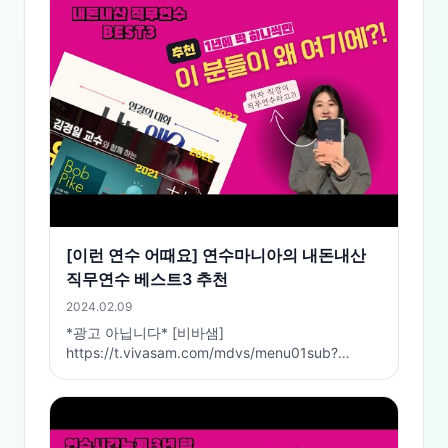
[이런 연수 어때요] 연수마니아의 내돈내산
직무연수 베스트3 추천
2024.02.09
*광고 아닙니다* [비바샘]
https://t.vivasam.com/mdvs/menu01sub?
lcode=t21-102 [티처빌] 1.
https://www.teacherville.co.kr/trainapply/courseDetail.edu
courseSeq=O1002456&searchSeq=8119202&division=
2.