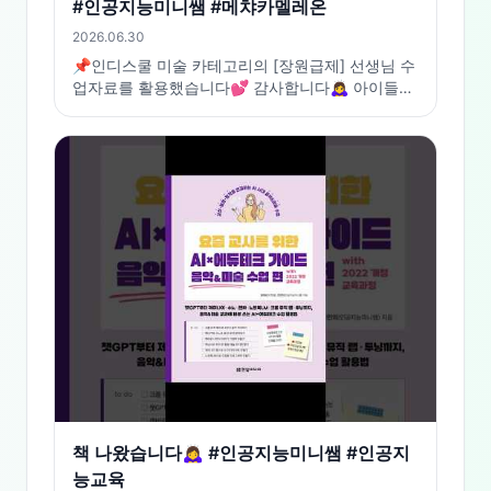
#인공지능미니쌤 #메챠카멜레온
2026.06.30
📌인디스쿨 미술 카테고리의 [장원급제] 선생님 수
업자료를 활용했습니다💕 감사합니다🙇‍♀️ 아이들이
너무너무 좋아했던 활동🎉
책 나왔습니다🙇‍♀️ #인공지능미니쌤 #인공지
능교육