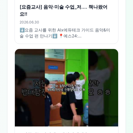
[요즘교사] 음악·미술 수업_저.... 책나왔어
요!!
2026.06.30
⬇️요즘 교사를 위한 AIx에듀테크 가이드 음악&미
술 수업 편 만나기⬇️ 📍예스24:
https://www.yes24.com/product/goods/192509680
📍교보문고:
https://product.kyobobook.co.kr/detail/S000220340257
📍알라딘:
https://www.aladin.co.kr/shop/wproduct.aspx?
ItemId=396525566