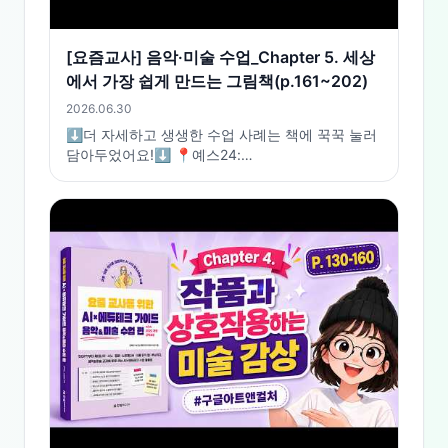
[요즘교사] 음악·미술 수업_Chapter 5. 세상
에서 가장 쉽게 만드는 그림책(p.161~202)
2026.06.30
⬇️더 자세하고 생생한 수업 사례는 책에 꾹꾹 눌러
담아두었어요!⬇️ 📍예스24:
https://www.yes24.com/product/goods/192509680
📍교보문고:
https://product.kyobobook.co.kr/detail/S000220340257
📍알라딘:
https://www.aladin.co.kr/shop/wproduct.aspx?
ItemId=396525566