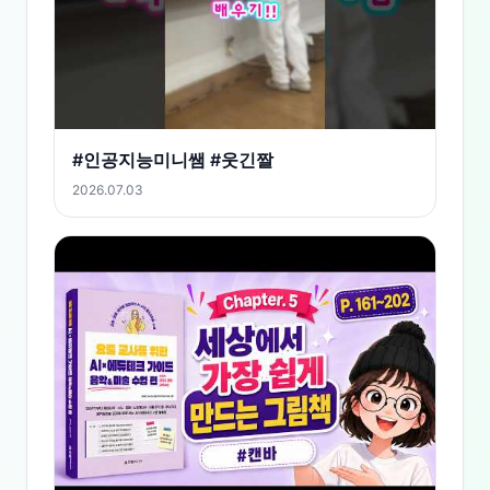
#인공지능미니쌤 #웃긴짤
2026.07.03