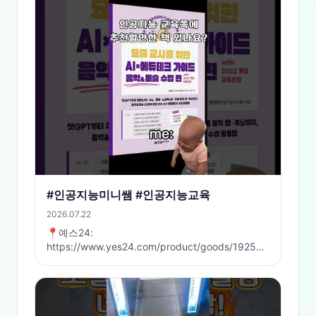
#인공지능미니쌤 #인공지능교육
2026.07.22
📍예스24:
https://www.yes24.com/product/goods/192509680
📍교보문고:
https://product.kyobobook.co.kr/detail/S000220340257
📍알라딘:
https://www.aladin.co.kr/shop/wproduct.aspx?