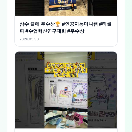
삼수 끝에 우수상🏆 #인공지능미니쌤 #티셀
파 #수업혁신연구대회 #우수상
2026.05.30