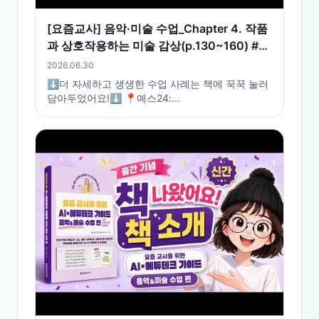
[요즘교사] 음악·미술 수업_Chapter 4. 작품
과 상호작용하는 미술 감상(p.130~160) #구
글아트앤컬처
2026.06.30
⬇️더 자세하고 생생한 수업 사례는 책에 꾹꾹 눌러
담아두었어요!⬇️ 📍예스24:
https://www.yes24.com/product/goods/192509680
📍교보문고:
https://product.kyobobook.co.kr/detail/S000220340257
📍알라딘:
https://www.aladin.co.kr/shop/wproduct.aspx?
ItemId=396525566