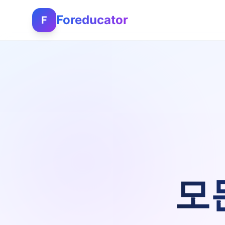
Foreducator
F
모