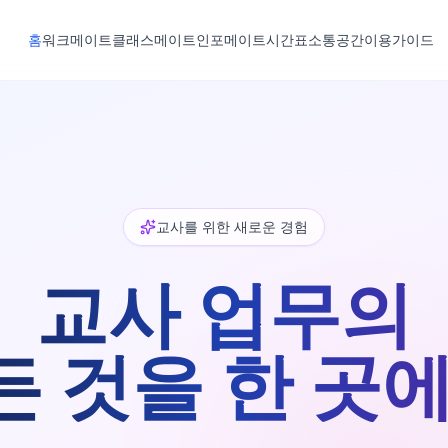
홈
워크메이트
클래스메이트
인포메이트
시간표
소통공간
이용가이드
교사를 위한 새로운 경험
교사 업무의
든 것을 한 곳에