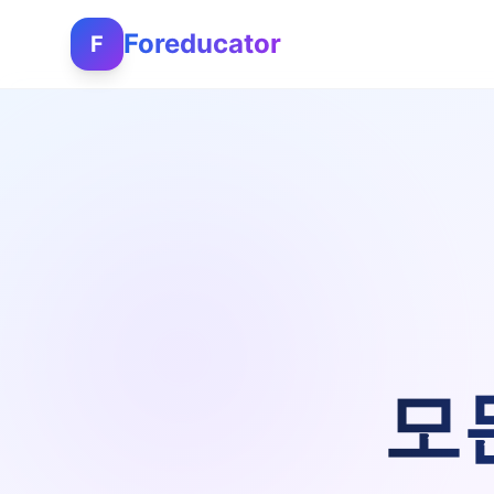
Foreducator
F
모