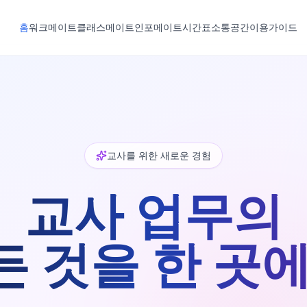
홈
워크메이트
클래스메이트
인포메이트
시간표
소통공간
이용가이드
교사를 위한 새로운 경험
교사 업무의
든 것을 한 곳에