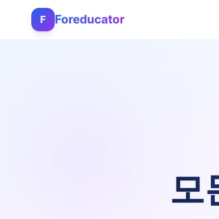
Foreducator
F
모