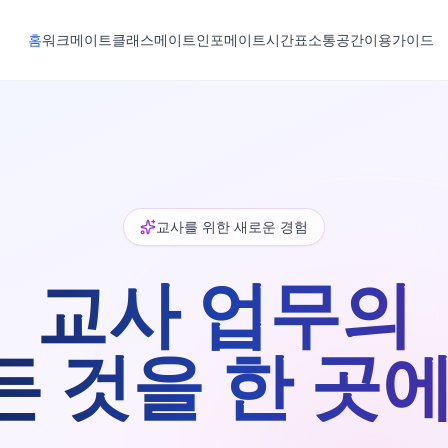
홈
워크메이트
클래스메이트
인포메이트
시간표
소통공간
이용가이드
교사를 위한 새로운 경험
교사 업무의
든 것을 한 곳에