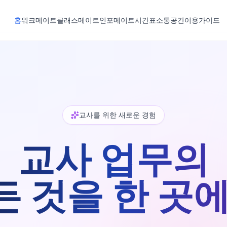
홈
워크메이트
클래스메이트
인포메이트
시간표
소통공간
이용가이드
교사를 위한 새로운 경험
교사 업무의
든 것을 한 곳에