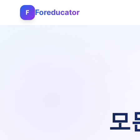
Foreducator
F
모