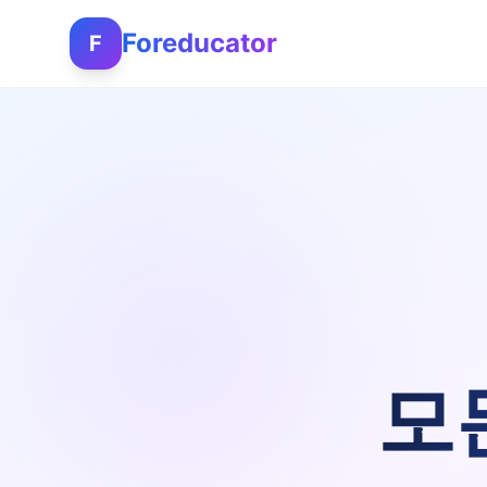
Foreducator
F
모