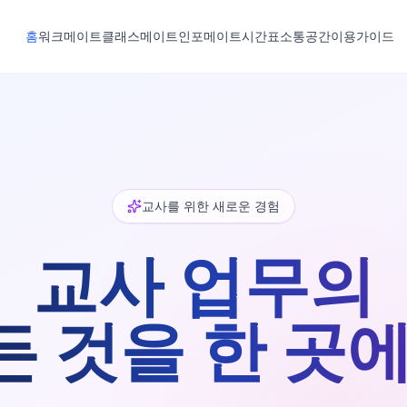
홈
워크메이트
클래스메이트
인포메이트
시간표
소통공간
이용가이드
교사를 위한 새로운 경험
교사 업무의
든 것을 한 곳에