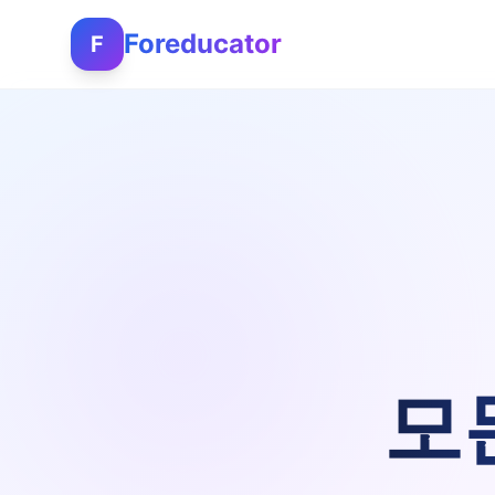
Foreducator
F
모