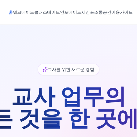
홈
워크메이트
클래스메이트
인포메이트
시간표
소통공간
이용가이드
교사를 위한 새로운 경험
교사 업무의
든 것을 한 곳에