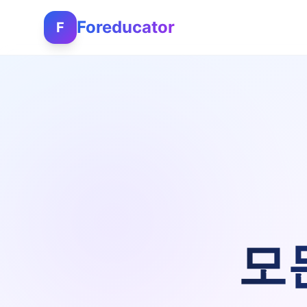
Foreducator
F
모