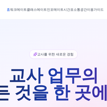
홈
워크메이트
클래스메이트
인포메이트
시간표
소통공간
이용가이드
교사를 위한 새로운 경험
교사 업무의
든 것을 한 곳에