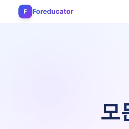
Foreducator
F
모