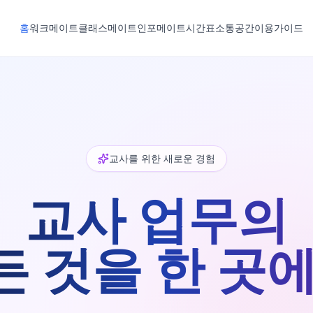
홈
워크메이트
클래스메이트
인포메이트
시간표
소통공간
이용가이드
교사를 위한 새로운 경험
교사 업무의
든 것을 한 곳에