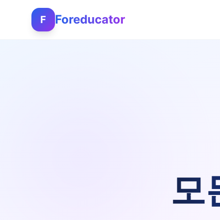
Foreducator
F
모