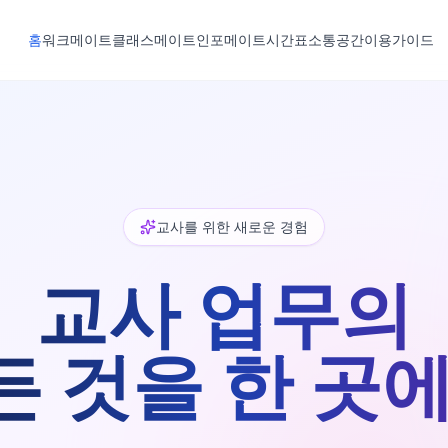
홈
워크메이트
클래스메이트
인포메이트
시간표
소통공간
이용가이드
교사를 위한 새로운 경험
교사 업무의
든 것을 한 곳에