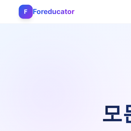
Foreducator
F
모