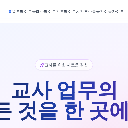
홈
워크메이트
클래스메이트
인포메이트
시간표
소통공간
이용가이드
교사를 위한 새로운 경험
교사 업무의
든 것을 한 곳에