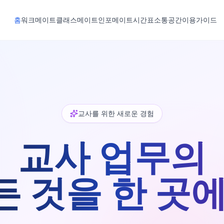
홈
워크메이트
클래스메이트
인포메이트
시간표
소통공간
이용가이드
교사를 위한 새로운 경험
교사 업무의
든 것을 한 곳에