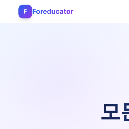
Foreducator
F
모